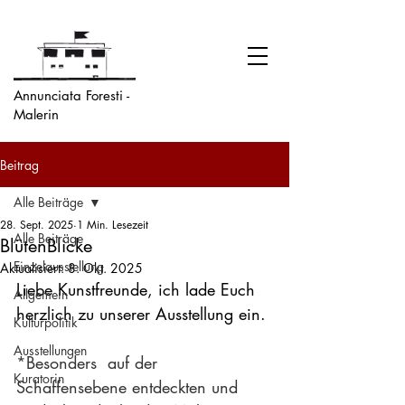
Annunciata Foresti -
Malerin
Beitrag
Alle Beiträge
28. Sept. 2025
1 Min. Lesezeit
Alle Beiträge
BlütenBlicke
Einzelausstellung
Aktualisiert:
8. Okt. 2025
Liebe Kunstfreunde, ich lade Euch 
Allgemein
herzlich zu unserer Ausstellung ein.
Kulturpolitik
Ausstellungen
*Besonders  auf der 
Kuratorin
Schaffensebene entdeckten und 