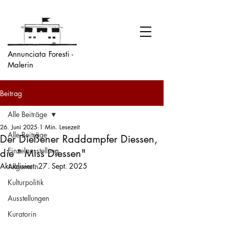
Annunciata Foresti -
Malerin
Beitrag
Alle Beiträge
26. Juni 2025
1 Min. Lesezeit
Alle Beiträge
Der Dießener Raddampfer Diessen,
Einzelausstellung
die " Miss Diessen"
Aktualisiert:
27. Sept. 2025
Allgemein
Kulturpolitik
Ausstellungen
Kuratorin