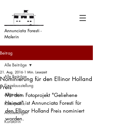
Annunciata Foresti -
Malerin
Beitrag
Alle Beiträge
21. Aug. 2016
1 Min. Lesezeit
Alle Beiträge
Nominierung für den Ellinor Holland
Einzelausstellung
Preis
Mit dem Fotoprojekt "Geliehene 
Allgemein
Heimat" ist Annunciata Foresti für 
Kulturpolitik
den Ellinor Holland Preis nominiert 
Ausstellungen
worden.

Kuratorin