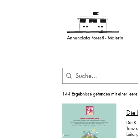
Annunciata Foresti - Malerin
144 Ergebnisse gefunden mit einer leer
Die 
Die Ku
Tanz u