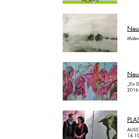
Neue
Maler
Neu
„Ein Duft de
PLA
AUSSTE
14.10