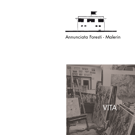
Annunciata Foresti - Malerin
VITA