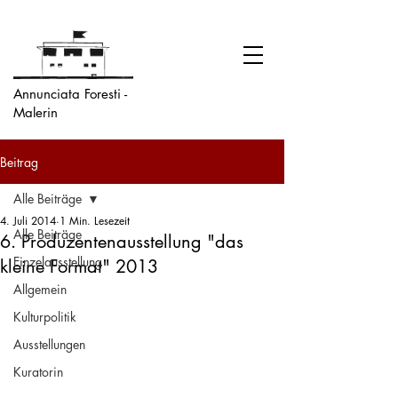
Annunciata Foresti -
Malerin
Beitrag
Alle Beiträge
4. Juli 2014
1 Min. Lesezeit
Alle Beiträge
6. Produzentenausstellung "das
Einzelausstellung
kleine Format" 2013
Allgemein
Kulturpolitik
Ausstellungen
Kuratorin