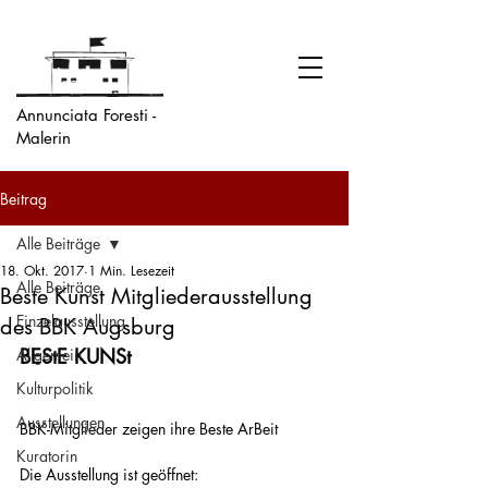
Annunciata Foresti -
Malerin
Beitrag
Alle Beiträge
18. Okt. 2017
1 Min. Lesezeit
Alle Beiträge
Beste Kunst Mitgliederausstellung
Einzelausstellung
des BBK Augsburg
BEStE KUNSt
Allgemein
Kulturpolitik
Ausstellungen
BBK-Mitglieder zeigen ihre Beste ArBeit

Kuratorin
Die Ausstellung ist geöffnet:
