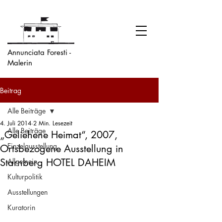
Annunciata Foresti -
Malerin
Beitrag
Alle Beiträge
4. Juli 2014
2 Min. Lesezeit
Alle Beiträge
„Geliehene Heimat“, 2007,
Einzelausstellung
Ortsbezogene Ausstellung in
Starnberg HOTEL DAHEIM
Allgemein
Kulturpolitik
Ausstellungen
Kuratorin