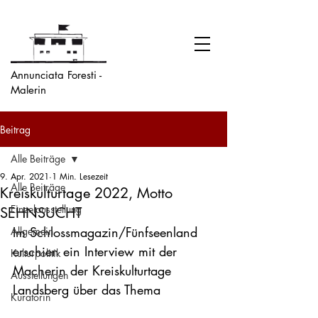
Annunciata Foresti -
Malerin
Beitrag
Alle Beiträge
9. Apr. 2021
1 Min. Lesezeit
Alle Beiträge
Kreiskulturtage 2022, Motto
Einzelausstellung
SEHNSUCHT
Im Schlossmagazin/Fünfseenland 
Allgemein
erschien ein Interview mit der 
Kulturpolitik
Macherin der Kreiskulturtage 
Ausstellungen
Landsberg über das Thema

Kuratorin