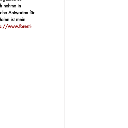
ch nehme in 
uche Antworten für 
alen ist mein 
p://www.foresti-