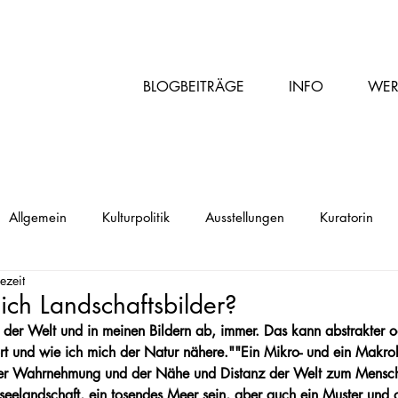
BLOGBEITRÄGE
INFO
WER
Allgemein
Kulturpolitik
Ausstellungen
Kuratorin
ezeit
ch Landschaftsbilder?
n der Welt und in meinen Bildern ab, immer. Das kann abstrakter o
ort und wie ich mich der Natur nähere."
"Ein Mikro- und ein Makr
 der Wahrnehmung und der Nähe und Distanz der Welt zum Mensch
eelandschaft, ein tosendes Meer sein, aber auch ein Muster und 