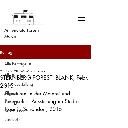
Annunciata Foresti -
Malerin
Beitrag
Alle Beiträge
21. Feb. 2015
2 Min. Lesezeit
Alle Beiträge
STERNBERG FORESTI BLANK, Febr.
Einzelausstellung
2015
Strukturen in der Malerei und 
Allgemein
Fotografie - Ausstellung im Studio 
Kulturpolitik
Rose in Schondorf, 2015

Ausstellungen
Kuratorin